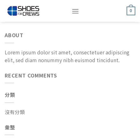
Skip
to
0
content
ABOUT
Lorem ipsum dolor sit amet, consectetuer adipiscing
elit, sed diam nonummy nibh euismod tincidunt.
RECENT COMMENTS
分類
沒有分類
彙整