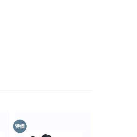
特價
 to
Add to
ist
Wishlist