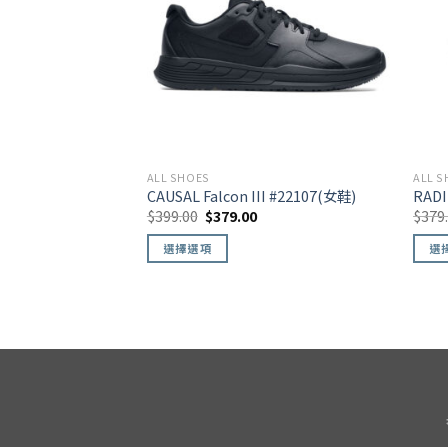
ALL SHOES
ALL S
CAUSAL Falcon III #22107(女鞋)
RADI
$
399.00
$
379.00
$
379
選擇選項
選