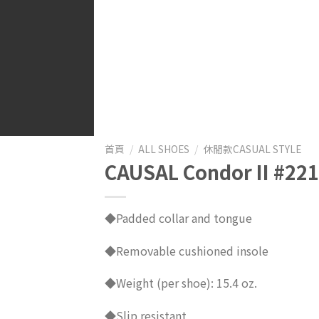
首頁
/
ALL SHOES
/
休閒款CASUAL STYLE
CAUSAL Condor II #2
◆Padded collar and tongue
◆Removable cushioned insole
◆Weight (per shoe): 15.4 oz.
◆Slip resistant