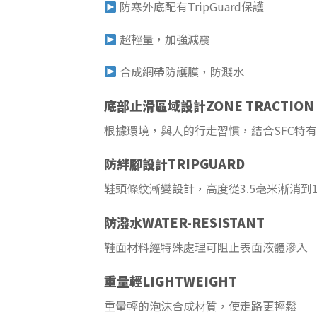
防寒外底配有TripGuard保護
超輕量，加強減震
合成網帶防護膜，防濺水
底部止滑區域設計ZONE TRACTION
根據環境，與人的行走習慣，結合SFC特
防絆腳設計TRIPGUARD
鞋頭條紋漸變設計，高度從3.5毫米漸消到
防潑水WATER-RESISTANT
鞋面材料經特殊處理可阻止表面液體滲入
重量輕LIGHTWEIGHT
重量輕的泡沫合成材質，使走路更輕鬆