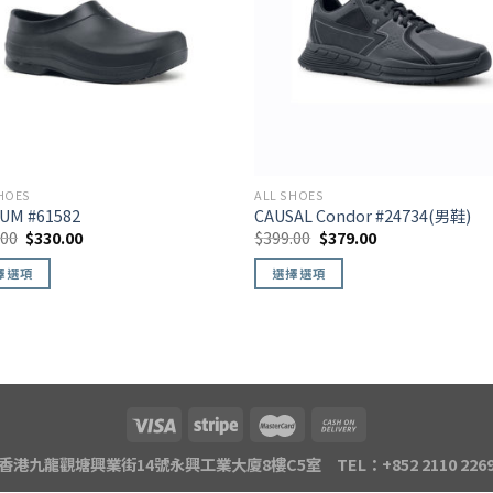
HOES
ALL SHOES
UM #61582
CAUSAL Condor #24734(男鞋)
.00
$
330.00
$
399.00
$
379.00
擇選項
選擇選項
香港九龍觀塘興業街14號永興工業大廈8樓C5室 TEL：+852 2110 226