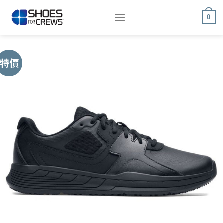
Skip
to
0
content
特價