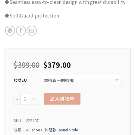
◆Seamless easy-to-clean design with great durability
◆SpillGuard protection
$
399.00
$
379.00
尺寸EU
CAUSAL Falcon III #22107(女鞋) 數量
加入購物車
SKU：
#22107
分類：
All shoes
,
休閒款Casual Style