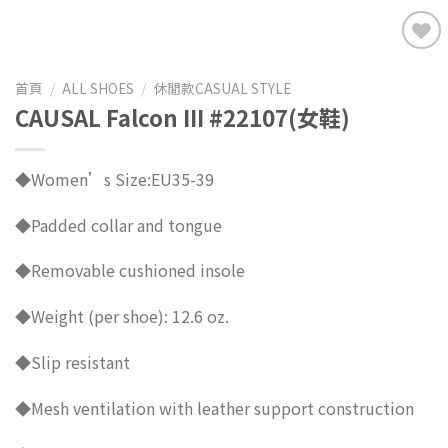
Add to
Wishlist
首頁
/
ALL SHOES
/
休閒款CASUAL STYLE
CAUSAL Falcon III #22107(女鞋)
◆Women’s Size:EU35-39
◆Padded collar and tongue
◆Removable cushioned insole
◆Weight (per shoe): 12.6 oz.
◆Slip resistant
◆Mesh ventilation with leather support construction